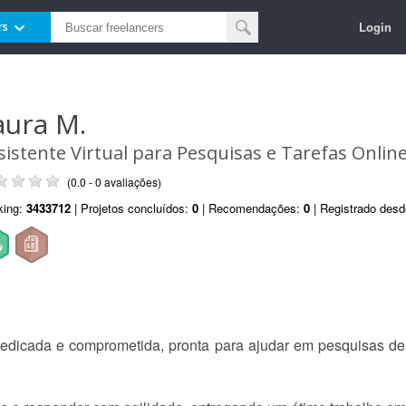
Login
rs
aura M.
sistente Virtual para Pesquisas e Tarefas Onlin
(0.0 - 0 avaliações)
king:
3433712
| Projetos concluídos:
0
| Recomendações:
0
| Registrado des
dedicada e comprometida, pronta para ajudar em pesquisas de