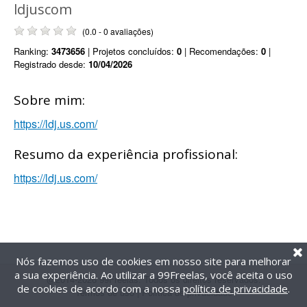
ldjuscom
(0.0 - 0 avaliações)
Ranking:
3473656
| Projetos concluídos:
0
| Recomendações:
0
|
Registrado desde:
10/04/2026
Sobre mim:
https://ldj.us.com/
Resumo da experiência profissional:
https://ldj.us.com/
Nós fazemos uso de cookies em nosso site para melhorar
a sua experiência. Ao utilizar a 99Freelas, você aceita o uso
@2014-2026 99Freelas. Todos os direitos reservados.
de cookies de acordo com a nossa
política de privacidade
.
Termos de uso
|
Política de privacidade