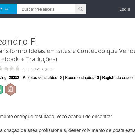
Login
rs
eandro F.
ansformo Ideias em Sites e Conteúdo que Vend
cebook + Traduções)
(0.0 - 0 avaliações)
king:
28352
| Projetos concluídos:
0
| Recomendações:
0
| Registrado desde:
mente entregue resultado, você acabou de encontrar.
na criação de sites profissionais, desenvolvimento de posts est