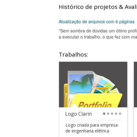
Histórico de projetos & Aval
Atualização de arquivos com 6 páginas
"Sem sombra de dúvidas um ótimo profis
a executar o trabalho, o que fez com m
Trabalhos:
Logo Clarin
1
2
3
4
5
Logo criada para empresa
de engenharia elétrica