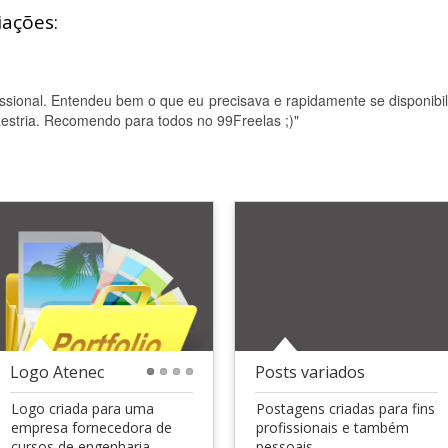
iações:
sional. Entendeu bem o que eu precisava e rapidamente se disponibil
aestria. Recomendo para todos no 99Freelas ;)"
Logo Atenec
Posts variados
1
2
3
4
Logo criada para uma
Postagens criadas para fins
empresa fornecedora de
profissionais e também
cursos de engenharia...
pessoais