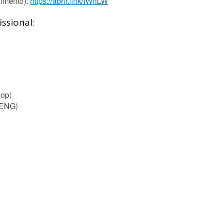
vimento):
https://abrir.link/tWnLW
ssional:
op)
 ENG)