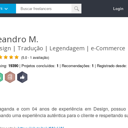
Login
rs
eandro M.
sign | Tradução | Legendagem | e-Commerce
(5.0 - 1 avaliação)
king:
19390
| Projetos concluídos:
1
| Recomendações:
1
| Registrado desde:
aganda e com 04 anos de experiência em Design, possuo 
ando uma experiência autêntica para o cliente e respeitando s