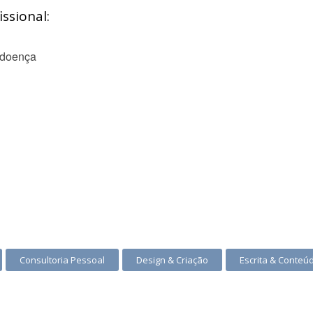
ssional:
 doença
Consultoria Pessoal
Design & Criação
Escrita & Conteú