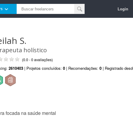
Login
rs
ilah S.
rapeuta holístico
(0.0 - 0 avaliações)
king:
2610403
| Projetos concluídos:
0
| Recomendações:
0
| Registrado des
ira focada na saúde mental