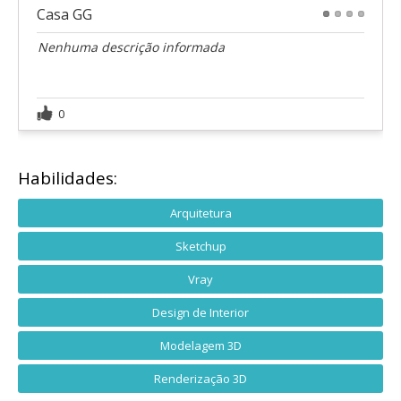
Casa GG
1
2
3
4
Nenhuma descrição informada
0
Habilidades:
Arquitetura
Sketchup
Vray
Design de Interior
Modelagem 3D
Renderização 3D