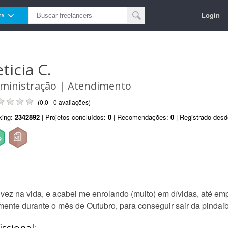
Login
rs
ticia C.
ministração | Atendimento
(0.0 - 0 avaliações)
king:
2342892
| Projetos concluídos:
0
| Recomendações:
0
| Registrado des
ez na vida, e acabei me enrolando (muito) em dívidas, até empr
lmente durante o mês de Outubro, para conseguir sair da pindai