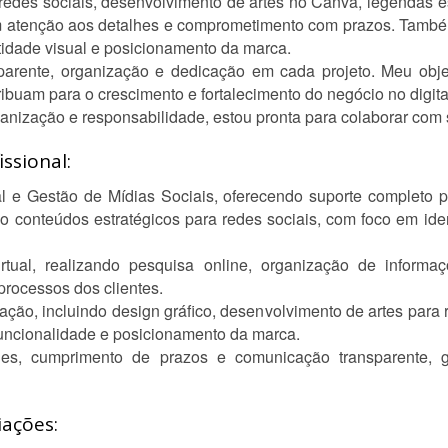
redes sociais, desenvolvimento de artes no Canva, legendas es
om atenção aos detalhes e comprometimento com prazos. Também
tidade visual e posicionamento da marca.
rente, organização e dedicação em cada projeto. Meu objetivo
ribuam para o crescimento e fortalecimento do negócio no digita
anização e responsabilidade, estou pronta para colaborar com 
ssional:
al e Gestão de Mídias Sociais, oferecendo suporte completo 
zo conteúdos estratégicos para redes sociais, com foco em ide
ual, realizando pesquisa online, organização de informaçõe
 processos dos clientes.
ção, incluindo design gráfico, desenvolvimento de artes para r
funcionalidade e posicionamento da marca.
es, cumprimento de prazos e comunicação transparente, g
iações: