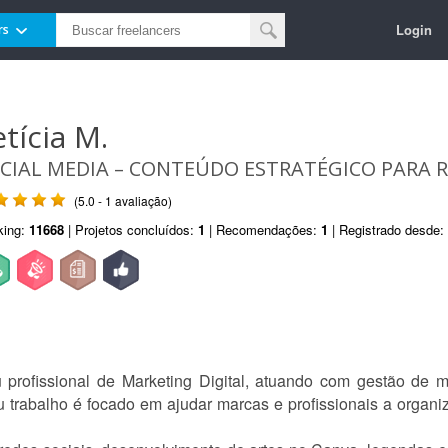
Login
rs
etícia M.
CIAL MEDIA – CONTEÚDO ESTRATÉGICO PARA RE
(5.0 - 1 avaliação)
king:
11668
| Projetos concluídos:
1
| Recomendações:
1
| Registrado desde:
profissional de Marketing Digital, atuando com gestão de mí
eu trabalho é focado em ajudar marcas e profissionais a organ