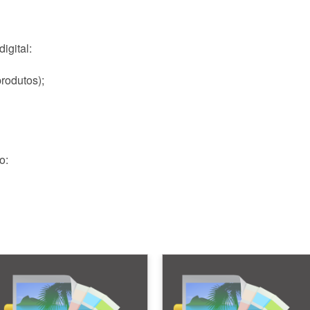
igital:
produtos);
o: