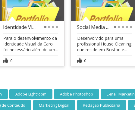
Identidade Visual - Carol Soares Estilista
Social Media - House Cleaning
1
2
3
4
1
2
3
4
5
Para o desenvolvimento da
Desenvolvido para uma
Identidade Visual da Carol
profissional House Cleaning
foi necessário além de um...
que reside em Boston e...
0
0
n
Adobe Lightroom
Adobe Photoshop
E-mail Marketin
g de Conteúdo
Marketing Digital
Redação Publicitária