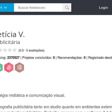
Login
rs
tícia V.
blicitária
(0.0 - 0 avaliações)
king:
2370527
| Projetos concluídos:
0
| Recomendações:
0
| Registrado des
tégia midiática e comunicação visual.
grafia publicitária tanto em studio quanto em ambientes externo