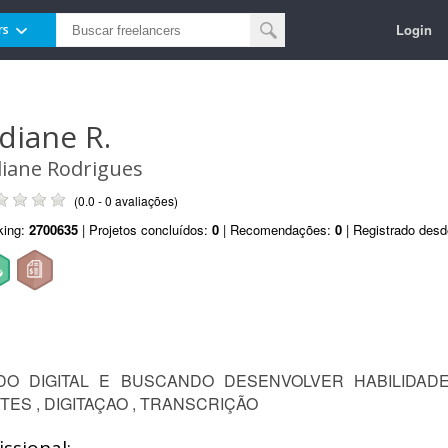
Login
rs
idiane R.
diane Rodrigues
(0.0 - 0 avaliações)
king:
2700635
| Projetos concluídos:
0
| Recomendações:
0
| Registrado des
DO DIGITAL E BUSCANDO DESENVOLVER HABILIDAD
TES , DIGITAÇAO , TRANSCRIÇÃO