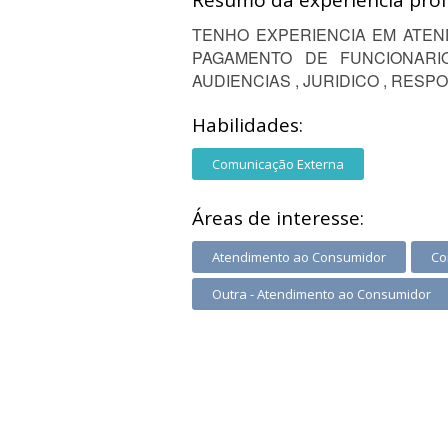
Resumo da experiência profi
TENHO EXPERIENCIA EM ATEN
PAGAMENTO DE FUNCIONARI
AUDIENCIAS , JURIDICO , RESP
Habilidades:
Comunicação Externa
Áreas de interesse:
Atendimento ao Consumidor
Co
Outra - Atendimento ao Consumidor