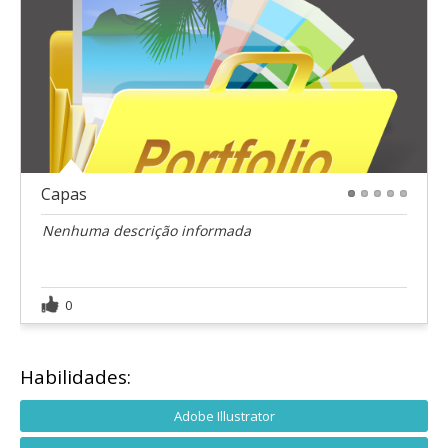
Capas
1
2
3
4
5
Nenhuma descrição informada
0
Habilidades:
Adobe Illustrator