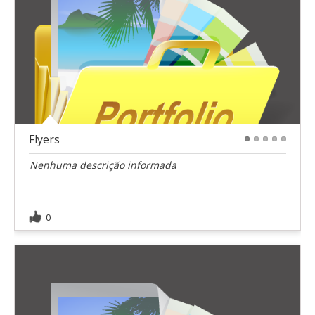
Flyers
1
2
3
4
5
Nenhuma descrição informada
0