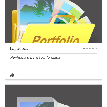
Logotipos
1
2
3
4
5
Nenhuma descrição informada
0