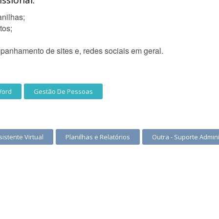
ssional:
nilhas;
tos;
anhamento de sites e, redes sociais em geral.
ord
Gestão De Pessoas
sistente Virtual
Planilhas e Relatórios
Outra - Suporte Admini