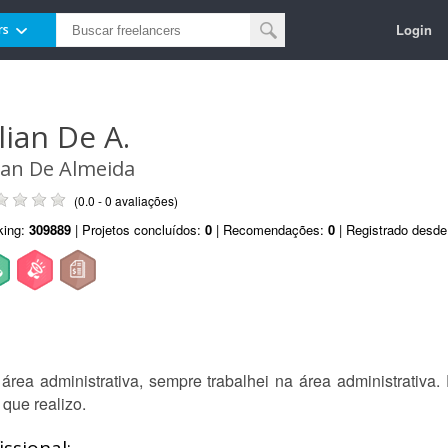
Login
rs
lian De A.
lian De Almeida
(0.0 - 0 avaliações)
king:
309889
| Projetos concluídos:
0
| Recomendações:
0
| Registrado desd
rea administrativa, sempre trabalhei na área administrativa. P
 que realizo.