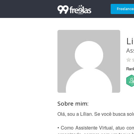
Freelance
Li
As
Ran
Sobre mim:
Olá, sou a Lílian. Se você busca sol
• Como Assistente Virtual, atuo co