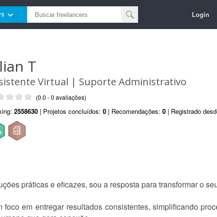
Login
rs
lian T
sistente Virtual | Suporte Administrativo
(0.0 - 0 avaliações)
king:
2558630
| Projetos concluídos:
0
| Recomendações:
0
| Registrado des
uções práticas e eficazes, sou a resposta para transformar o se
m foco em entregar resultados consistentes, simplificando pro