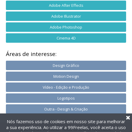
Adobe After Effects
Adobe Illustrator
Adobe Photoshop
Cinema 4D
Áreas de interesse:
Design Gráfico
Motion Design
Vídeo - Edição e Produção
Logotipos
Outra - Design & Criação
Nós fazemos uso de cookies em nosso site para melhorar
a sua experiência. Ao utilizar a 99Freelas, você aceita o uso
@2014-2026 99Freelas. Todos os direitos reservados.