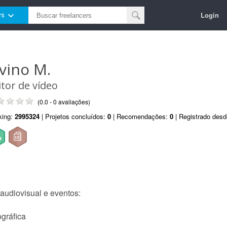
Login
rs
ivino M.
itor de vídeo
(0.0 - 0 avaliações)
king:
2995324
| Projetos concluídos:
0
| Recomendações:
0
| Registrado des
audiovisual e eventos:
gráfica