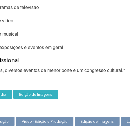
ramas de televisão
 vídeo
o musical
 exposições e eventos em geral
ssional:
, diversos eventos de menor porte e um congresso cultural."
udio
Edição de Imagens
dução
Vídeo - Edição e Produção
Edição de Imagens
L