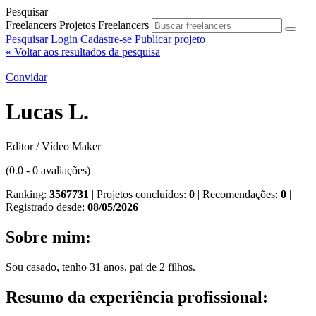
Pesquisar
Freelancers
Projetos
Freelancers
Pesquisar
Login
Cadastre-se
Publicar projeto
« Voltar aos resultados da pesquisa
Convidar
Lucas L.
Editor / Vídeo Maker
(0.0 - 0 avaliações)
Ranking:
3567731
| Projetos concluídos:
0
| Recomendações:
0
|
Registrado desde:
08/05/2026
Sobre mim:
Sou casado, tenho 31 anos, pai de 2 filhos.
Resumo da experiência profissional: