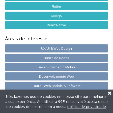
Flutter
NodeJS
React Native
Áreas de interesse:
UX/UI & Web Design
Banco de Dados
Desenvolvimento Mobile
Desenvolvimento Web
Outra - Web, Mobile & Software
Nós fazemos uso de cookies em nosso site para melhorar
a sua experiência. Ao utilizar a 99Freelas, você aceita o uso
@2014-2026 99Freelas. Todos os direitos reservados.
de cookies de acordo com a nossa
política de privacidade
.
Termos de uso
|
Política de privacidade