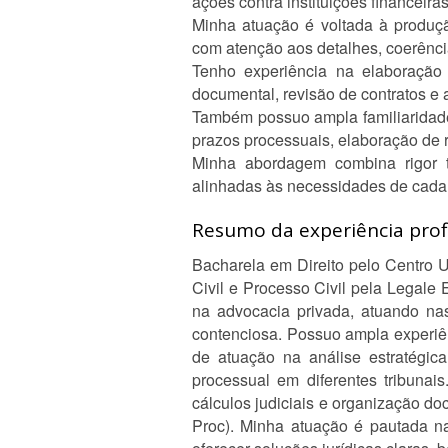
ações contra instituições financeiras
Minha atuação é voltada à produçã
com atenção aos detalhes, coerência
Tenho experiência na elaboração d
documental, revisão de contratos e a
Também possuo ampla familiaridade 
prazos processuais, elaboração de r
Minha abordagem combina rigor té
alinhadas às necessidades de cada 
Resumo da experiência profi
Bacharela em Direito pelo Centro 
Civil e Processo Civil pela Legale
na advocacia privada, atuando nas
contenciosa. Possuo ampla experiên
de atuação na análise estratégica
processual em diferentes tribunais
cálculos judiciais e organização do
Proc). Minha atuação é pautada n