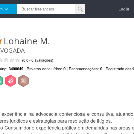
Login
rs
Lohaine M.
DVOGADA
(0.0 - 0 avaliações)
king:
3408649
| Projetos concluídos:
0
| Recomendações:
0
| Registrado des
xperiência na advocacia contenciosa e consultiva, atuando
res jurídicos e estratégias para resolução de litígios.
 Consumidor e experiência prática em demandas nas áreas cív