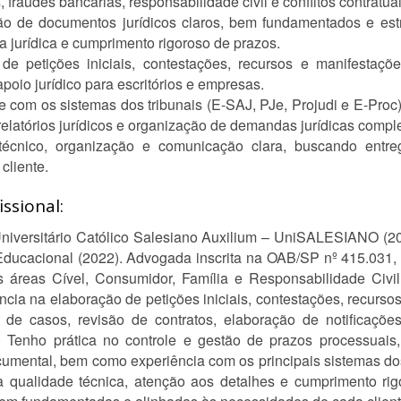
, fraudes bancárias, responsabilidade civil e conflitos contratuai
o de documentos jurídicos claros, bem fundamentados e est
 jurídica e cumprimento rigoroso de prazos.
e petições iniciais, contestações, recursos e manifestaçõ
poio jurídico para escritórios e empresas.
com os sistemas dos tribunais (E-SAJ, PJe, Projudi e E-Proc
elatórios jurídicos e organização de demandas jurídicas compl
cnico, organização e comunicação clara, buscando entrega
cliente.
ssional:
Universitário Católico Salesiano Auxilium – UniSALESIANO (2
 Educacional (2022). Advogada inscrita na OAB/SP nº 415.031
 áreas Cível, Consumidor, Família e Responsabilidade Civil,
cia na elaboração de petições iniciais, contestações, recurso
 de casos, revisão de contratos, elaboração de notificaçõ
. Tenho prática no controle e gestão de prazos processuais, 
cumental, bem como experiência com os principais sistemas dos
a qualidade técnica, atenção aos detalhes e cumprimento ri