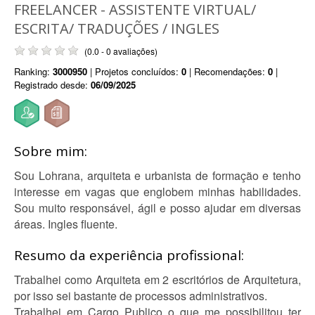
FREELANCER - ASSISTENTE VIRTUAL/
ESCRITA/ TRADUÇÕES / INGLES
(0.0 - 0 avaliações)
Ranking:
3000950
| Projetos concluídos:
0
| Recomendações:
0
|
Registrado desde:
06/09/2025
Sobre mim:
Sou Lohrana, arquiteta e urbanista de formação e tenho
interesse em vagas que englobem minhas habilidades.
Sou muito responsável, ágil e posso ajudar em diversas
áreas. Ingles fluente.
Resumo da experiência profissional:
Trabalhei como Arquiteta em 2 escritórios de Arquitetura,
por isso sei bastante de processos administrativos.
Trabalhei em Cargo Publico o que me possibilitou ter