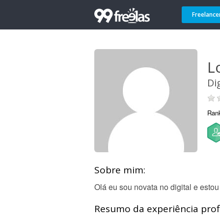
Freelance
L
Dig
Ran
Sobre mim:
Olá eu sou novata no digital e est
Resumo da experiência profi