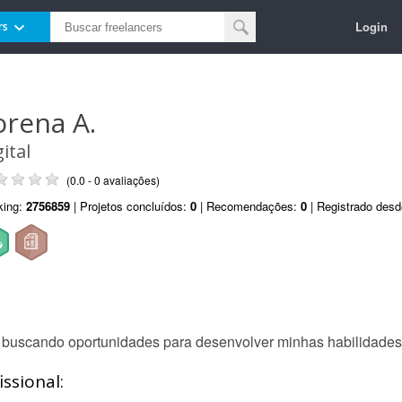
Login
rs
orena A.
ital
(0.0 - 0 avaliações)
king:
2756859
| Projetos concluídos:
0
| Recomendações:
0
| Registrado des
ou buscando oportunidades para desenvolver minhas habilidades
ssional: