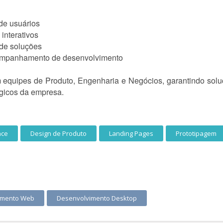
de usuários
 interativos
 de soluções
ompanhamento de desenvolvimento
m equipes de Produto, Engenharia e Negócios, garantindo so
égicos da empresa.
ace
Design de Produto
Landing Pages
Prototipagem
imento Web
Desenvolvimento Desktop