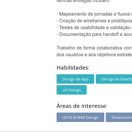
Minhas entregas incluem:
- Mapeamento de jornadas e fluxos 
- Criação de wireframes e protótipos
- Testes de usabilidade e validação
- Documentação para handoff e ac
Trabalho de forma colaborativa co
dos usuários e aos objetivos estrat
Habilidades:
Design de App
Design de Interf
UX Design
Áreas de interesse:
UX/UI & Web Design
Desenvolv