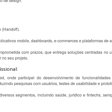
o de design:
o (Handoff).
plicativos mobile, dashboards, e-commerces e plataformas de
mprometida com prazos, que entrega soluções centradas no us
 no seu projeto.
ssional:
, onde participei do desenvolvimento de funcionalidad
zindo pesquisas com usuários, testes de usabilidade e proto
diversos segmentos, incluindo saúde, jurídico e fintechs, s