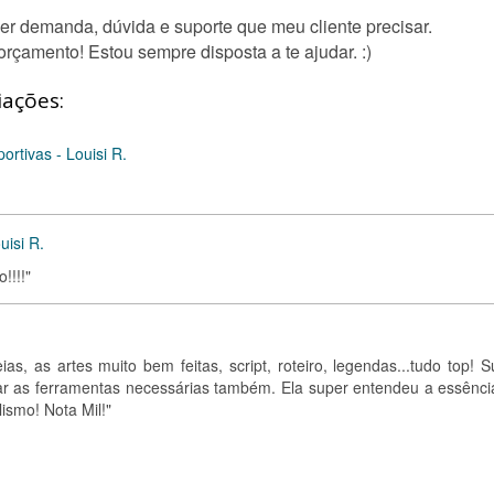
er demanda, dúvida e suporte que meu cliente precisar.
rçamento! Estou sempre disposta a te ajudar. :)
iações:
rtivas - Louisi R.
uisi R.
!!!!"
ias, as artes muito bem feitas, script, roteiro, legendas...tudo top! 
lizar as ferramentas necessárias também. Ela super entendeu a essênci
ismo! Nota Mil!"