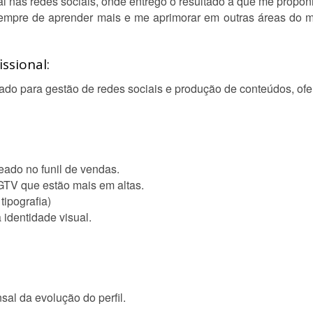
tal nas redes sociais, onde entrego o resultado a que me propon
empre de aprender mais e me aprimorar em outras áreas do m
ssional:
tado para gestão de redes sociais e produção de conteúdos, ofe
eado no funil de vendas.
 IGTV que estão mais em altas.
tipografia)
 identidade visual.
nsal da evolução do perfil.