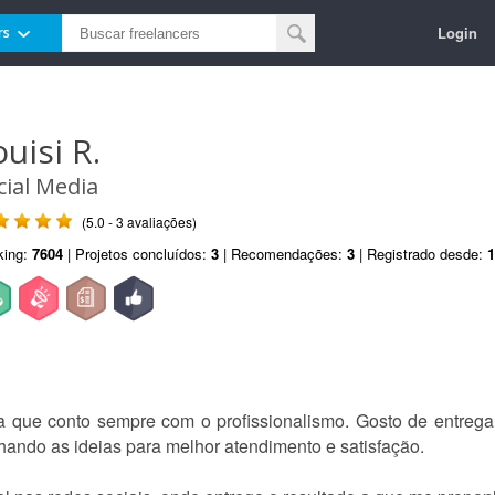
Login
rs
uisi R.
cial Media
(5.0 - 3 avaliações)
king:
7604
| Projetos concluídos:
3
| Recomendações:
3
| Registrado desde:
1
 que conto sempre com o profissionalismo. Gosto de entregar
hando as ideias para melhor atendimento e satisfação.