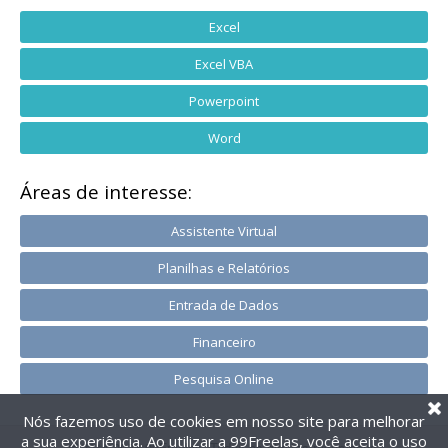
Excel
Excel VBA
Powerpoint
Word
Áreas de interesse:
Assistente Virtual
Planilhas e Relatórios
Entrada de Dados
Financeiro
Pesquisa Online
Nós fazemos uso de cookies em nosso site para melhorar
a sua experiência. Ao utilizar a 99Freelas, você aceita o uso
@2014-2026 99Freelas. Todos os direitos reservados.