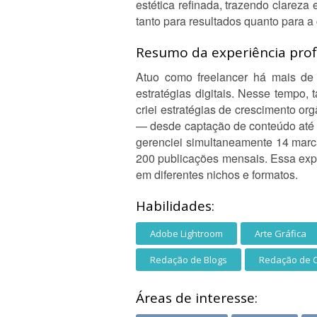
estética refinada, trazendo clareza e
tanto para resultados quanto para a
Resumo da experiência profi
Atuo como freelancer há mais de 
estratégias digitais. Nesse tempo,
criei estratégias de crescimento or
— desde captação de conteúdo até 
gerenciei simultaneamente 14 marca
200 publicações mensais. Essa expe
em diferentes nichos e formatos.
Habilidades:
Adobe Lightroom
Arte Gráfica
Redação de Blogs
Redação de 
Áreas de interesse: