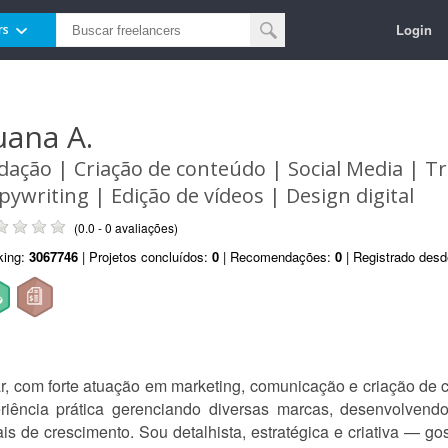
Login
rs
uana A.
dação | Criação de conteúdo | Social Media | T
pywriting | Edição de vídeos | Design digital
(0.0 - 0 avaliações)
king:
3067746
| Projetos concluídos:
0
| Recomendações:
0
| Registrado des
nar, com forte atuação em marketing, comunicação e criação de 
ência prática gerenciando diversas marcas, desenvolvendo 
is de crescimento. Sou detalhista, estratégica e criativa — g