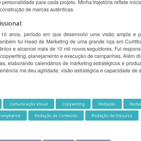
 personalidade para cada projeto. Minha trajetória reflete inici
 construção de marcas autênticas.
ssional:
10 anos, período em que desenvolvi uma visão ampla e prá
 também fui Head de Marketing de uma grande loja em Curitib
gânico e alcancei mais de 10 mil novos seguidores. Fui respon
copywriting, planejamento e execução de campanhas. Além dis
s, elaborando calendários de marketing estratégicos e produ
riência me deu agilidade, visão estratégica e capacidade de a
Comunicação Visual
Copywriting
Redação
Redaç
Compliance
Redação de Conteúdo
Redação de Discurso