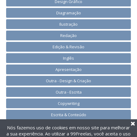
Design Gráfico
Diagramação
Ilustração
Redação
Edição & Revisão
Inglês
Apresentação
Outra - Design & Criação
Outra - Escrita
Copywriting
Escrita & Conteúdo
Nós fazemos uso de cookies em nosso site para melhorar
a sua experiência. Ao utilizar a 99Freelas, você aceita o uso
@2014-2026 99Freelas. Todos os direitos reservados.