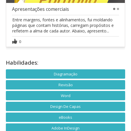
Apresentações comerciais
1
2
Entre margens, fontes e alinhamentos, fui moldando
páginas que contam histórias, carregam propósitos e
refletem a alma de cada autor. Abaixo, apresento...
0
Habilidades:
Diagramação
Revisão
Word
Design De Capas
eBooks
Adobe InDesign