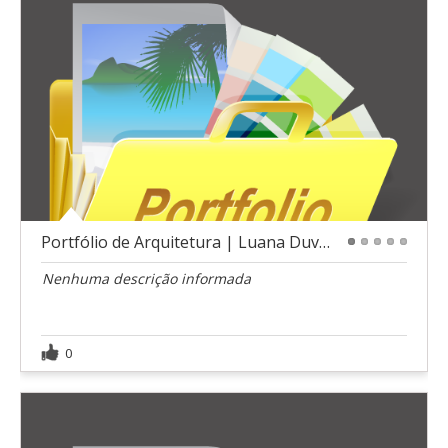
Portfólio de Arquitetura | Luana Duvoizem
1
2
3
4
5
Nenhuma descrição informada
0