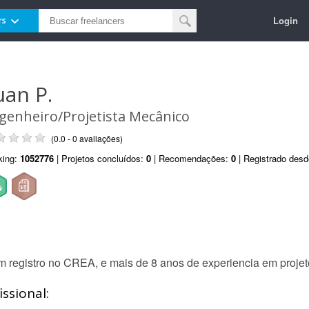
Login
rs
uan P.
genheiro/Projetista Mecânico
(0.0 - 0 avaliações)
king:
1052776
| Projetos concluídos:
0
| Recomendações:
0
| Registrado des
m registro no CREA, e mais de 8 anos de experiencia em proje
ssional: