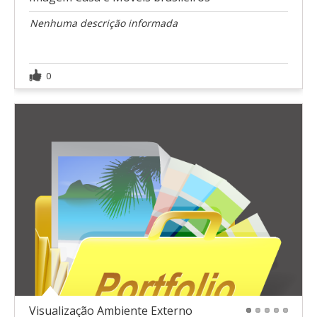
Nenhuma descrição informada
0
Visualização Ambiente Externo
1
2
3
4
5