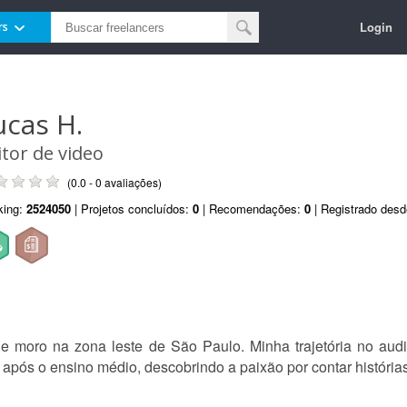
Login
rs
ucas H.
itor de video
(0.0 - 0 avaliações)
king:
2524050
| Projetos concluídos:
0
| Recomendações:
0
| Registrado des
 e moro na zona leste de São Paulo. Minha trajetória no au
ec após o ensino médio, descobrindo a paixão por contar históri