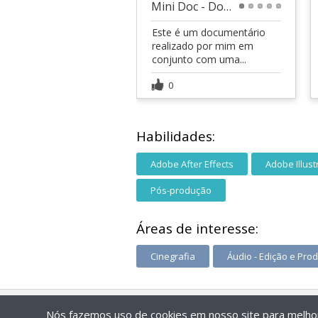
Mini Doc - Dona Farina
1
2
3
4
5
Este é um documentário
realizado por mim em
conjunto com uma...
0
Habilidades:
Adobe After Effects
Adobe Illust
Pós-produção
Áreas de interesse:
Cinegrafia
Áudio - Edição e Pro
Nós fazemos uso de cookies em nosso site para melhora