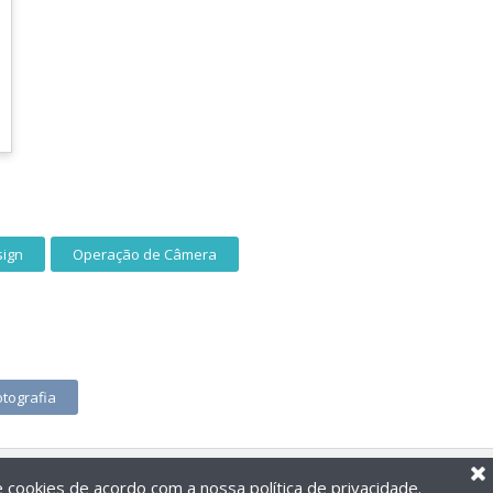
sign
Operação de Câmera
otografia
de cookies de acordo com a nossa
política de privacidade
.