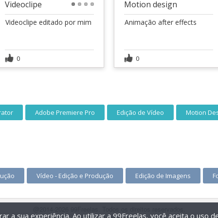
Videoclipe
Motion design
1
2
3
4
Videoclipe editado por mim
Animação after effects
0
0
rator
Adobe Premiere Pro
Edição de Vídeo
Motion De
dução
Vídeo - Edição e Produção
Edição de Imagens
F
@2014-2026 99Freelas. Todos os direitos reservados.
r a sua experiência. Ao utilizar a 99Freelas, você aceita o uso 