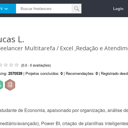
Login
rs
ucas L.
reelancer Multitarefa / Excel ,Redação e Atendi
(0.0 - 0 avaliações)
king:
2570539
| Projetos concluídos:
0
| Recomendações:
0
| Registrado des
tudante de Economia, apaixonado por organização, análise de 
mediário/avançado), Power BI, criação de planilhas inteligente