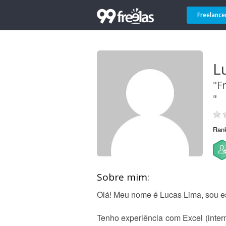
Freelance
L
"F
"
Ran
Sobre mim:
Olá! Meu nome é Lucas Lima, sou es
Tenho experiência com Excel (inter