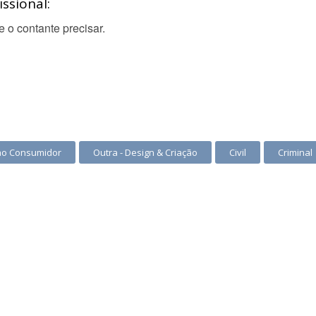
ssional:
e o contante precisar.
ao Consumidor
Outra - Design & Criação
Civil
Criminal