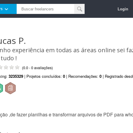
Login
rs
ucas P.
nho experiência em todas as áreas online sei f
 tudo !
(0.0 - 0 avaliações)
king:
3235329
| Projetos concluídos:
0
| Recomendações:
0
| Registrado des
ção ,de fazer planilhas e transformar arquivos de PDF para whor