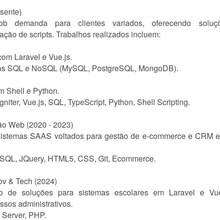
sente)
ob demanda para clientes variados, oferecendo solu
ção de scripts. Trabalhos realizados incluem:
om Laravel e Vue.js.
os SQL e NoSQL (MySQL, PostgreSQL, MongoDB).
m Shell e Python.
iter, Vue.js, SQL, TypeScript, Python, Shell Scripting.
ão Web (2020 - 2023)
 sistemas SAAS voltados para gestão de e-commerce e CRM 
ySQL, JQuery, HTML5, CSS, Git, Ecommerce.
ov & Tech (2024)
ão de soluções para sistemas escolares em Laravel e V
ssos administrativos.
 Server, PHP.