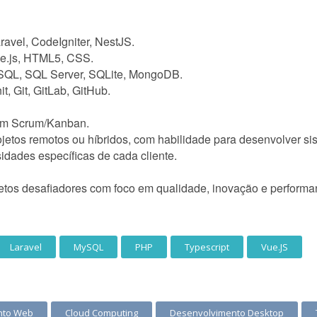
avel, CodeIgniter, NestJS.
Vue.js, HTML5, CSS.
SQL, SQL Server, SQLite, MongoDB.
 Git, GitLab, GitHub.
com Scrum/Kanban.
rojetos remotos ou híbridos, com habilidade para desenvolver s
idades específicas de cada cliente.
jetos desafiadores com foco em qualidade, inovação e performa
Laravel
MySQL
PHP
Typescript
Vue.JS
nto Web
Cloud Computing
Desenvolvimento Desktop