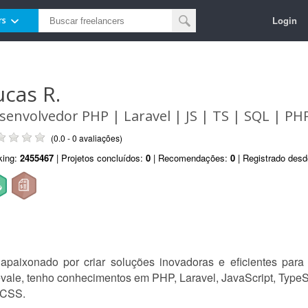
Login
rs
ucas R.
senvolvedor PHP | Laravel | JS | TS | SQL | PH
(0.0 - 0 avaliações)
king:
2455467
| Projetos concluídos:
0
| Recomendações:
0
| Registrado des
ixonado por criar soluções inovadoras e eficientes para 
ale, tenho conhecimentos em PHP, Laravel, JavaScript, Typ
 CSS.