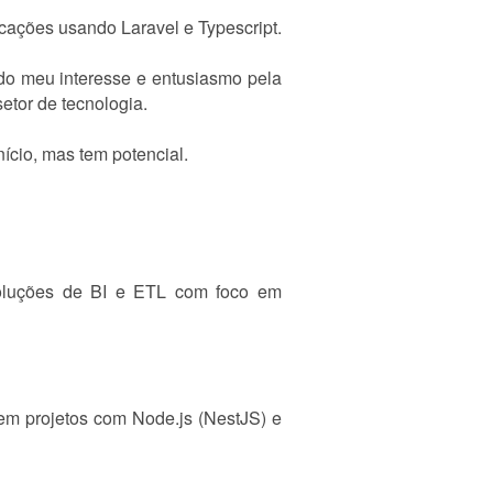
cações usando Laravel e Typescript.
do meu interesse e entusiasmo pela
etor de tecnologia.
ício, mas tem potencial.
soluções de BI e ETL com foco em
m projetos com Node.js (NestJS) e