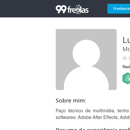
Freelance
L
Mo
Ran
Sobre mim:
Faço técnico de multimídia, tenh
softwares: Adobe After Effects, Ad