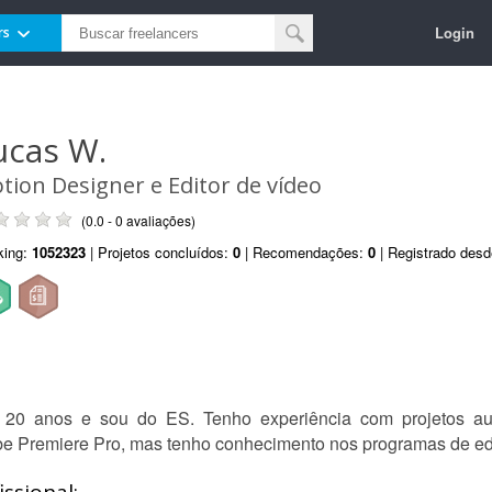
Login
rs
ucas W.
tion Designer e Editor de vídeo
(0.0 - 0 avaliações)
king:
1052323
| Projetos concluídos:
0
| Recomendações:
0
| Registrado des
o 20 anos e sou do ES. Tenho experiência com projetos aud
obe Premiere Pro, mas tenho conhecimento nos programas de ed