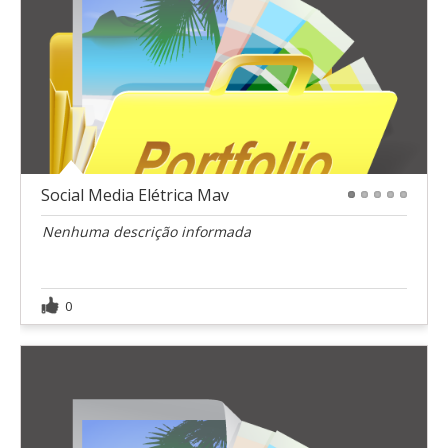
Social Media Elétrica Mav
1
2
3
4
5
Nenhuma descrição informada
0