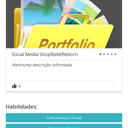
Social Media ShopBebêReborn
1
2
3
4
5
Nenhuma descrição informada
0
Habilidades:
Comunicação Visual