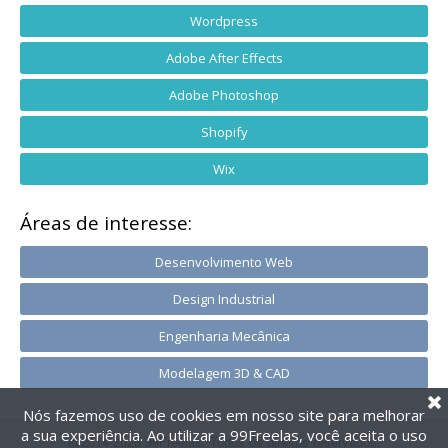
Wordpress
Adobe After Effects
Adobe Photoshop
Shopify
Wix
Áreas de interesse:
Desenvolvimento Web
Design Industrial
Engenharia Mecânica
Modelagem 3D & CAD
Nós fazemos uso de cookies em nosso site para melhorar
a sua experiência. Ao utilizar a 99Freelas, você aceita o uso
@2014-2026 99Freelas. Todos os direitos reservados.