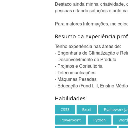
Destaco ainda minha criatividade, 
pessoas criando soluções e automa
Para maiores informações, me coloc
Resumo da experiência profi
Tenho experiência nas áreas de:
- Engenharia de Climatização e Ref
- Desenvolvimento de Produto
- Projetos e Consultoria
- Telecomunicações
- Máquinas Pesadas
- Educação (Fund I, II, Ensino Médio
Habilidades:
CSS3
Excel
Framework Ja
Powerpoint
Python
Word