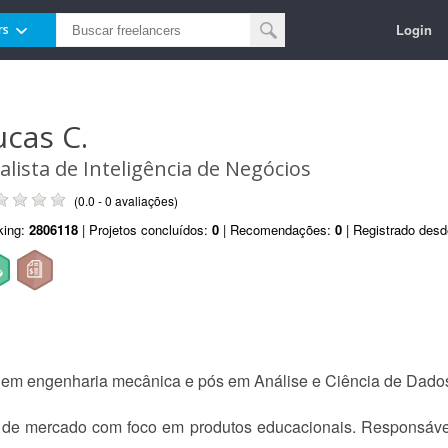
Login
rs
ucas C.
alista de Inteligência de Negócios
(0.0 - 0 avaliações)
king:
2806118
| Projetos concluídos:
0
| Recomendações:
0
| Registrado des
em engenharia mecânica e pós em Análise e Ciência de Dado
a de mercado com foco em produtos educacionais. Responsável