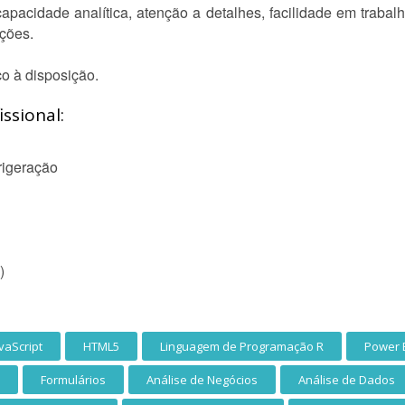
capacidade analítica, atenção a detalhes, facilidade em traba
ções.
o à disposição.
ssional:
rigeração
)
vaScript
HTML5
Linguagem de Programação R
Power 
Formulários
Análise de Negócios
Análise de Dados