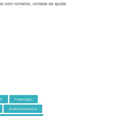
lhar com números, vontade de ajudar
BI
PowerApps
Análise Estatística