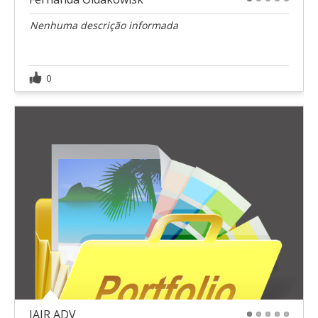
1
2
3
4
5
Nenhuma descrição informada
0
JAIR ADV
1
2
3
4
5