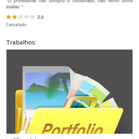
"O profissional não cumpriu o combinado, não tenho como
avaliar. "
2.0
Cancelado
Trabalhos: