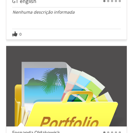
GT english
1
2
3
4
5
Nenhuma descrição informada
0
Fernanda Oldakowisk