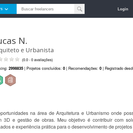
Login
rs
ucas N.
quiteto e Urbanista
(0.0 - 0 avaliações)
king:
2998835
| Projetos concluídos:
0
| Recomendações:
0
| Registrado des
portunidades na área de Arquitetura e Urbanismo onde pos
m 3D e gestão de obras. Meu objetivo é contribuir com solu
ados e experiência prática para o desenvolvimento de projetos 