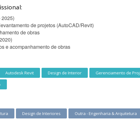
ssional:
 2025)
levantamento de projetos (AutoCAD/Revit)
nhamento de obras
 2020)
tos e acompanhamento de obras
Autodesk Revit
Design de Interior
Gerenciamento de Proj
p
etura
Design de Interiores
Outra - Engenharia & Arquitetura