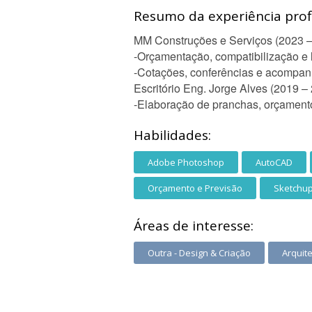
Resumo da experiência profi
MM Construções e Serviços (2023 –
-Orçamentação, compatibilização e 
-Cotações, conferências e acompa
Escritório Eng. Jorge Alves (2019 –
-Elaboração de pranchas, orçamen
Habilidades:
Adobe Photoshop
AutoCAD
Orçamento e Previsão
Sketchu
Áreas de interesse:
Outra - Design & Criação
Arquit