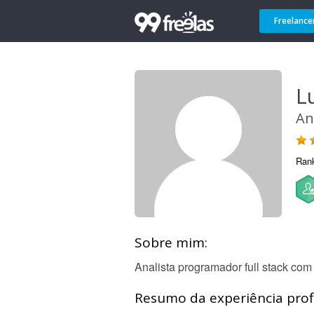
Freelance
L
An
Ran
Sobre mim:
Analista programador full stack co
Resumo da experiência profi