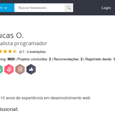
Login
rs
ucas O.
alista programador
(4.7 - 2 avaliações)
king:
9820
| Projetos concluídos:
2
| Recomendações:
2
| Registrado desde:
1
m 10 anos de experiência em desenvolvimento web
ssional: