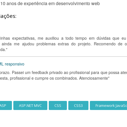
m 10 anos de experiência em desenvolvimento web
iações:
minhas expectativas, me auxiliou a todo tempo em dúvidas que eu 
, e ainda me ajudou problemas extras do projeto. Recomendo de o
da."
TML responsivo
 prazo. Passei um feedback privado ao profissional para que possa ate
sta, profissional e cumpre os combinados. Atenciosamente"
ASP
ASP.NET MVC
CSS
CSS3
Framework JavaSc