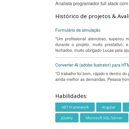
Analista programador full stack co
Histórico de projetos & Aval
Formulário de simulação
"Um profissional atencioso, superou 
durante o projeto, muito prestativo
fechados, muito obrigado Lucas pela aju
Converter AI (adobe ilustrator) para H
"O trabalho foi bom, rápido e dentro do
ainda melhor as demandas. Pessoa hone
Habilidades:
.NET Framework
Angular
jQuery
Microsoft SQL Server