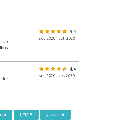
5.0
set. 2020 - out. 2020
tive
lhos
4.4
set. 2020 - set. 2020
nder
ript
HTML5
Javascript