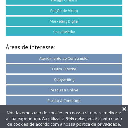
Design Criativo
Edição de Vídeo
Marketing Digital
Social Media
Áreas de interesse:
Atendimento ao Consumidor
Outra - Escrita
Copywriting
Pesquisa Online
Escrita & Conteúdo
Nós fazemos uso de cookies em nosso site para melhorar
a sua experiência. Ao utilizar a 99Freelas, você aceita o uso
@2014-2026 99Freelas. Todos os direitos reservados.
de cookies de acordo com a nossa
política de privacidade
.
Termos de uso
|
Política de privacidade