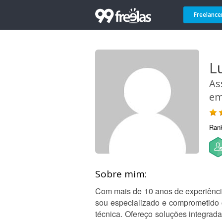
Freelance
L
As
em
Ran
Sobre mim:
Com mais de 10 anos de experiência
sou especializado e comprometido c
técnica. Ofereço soluções integrad