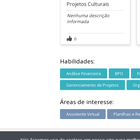
Projetos Culturais
Nenhuma descrição
informada
0
Habilidades:
Análise Financeira
BPO
F
Gerenciamento de Projetos
Org
Áreas de interesse:
Assistente Virtual
Planilhas e Re
Nós fazemos uso de cookies em nosso site para melhora