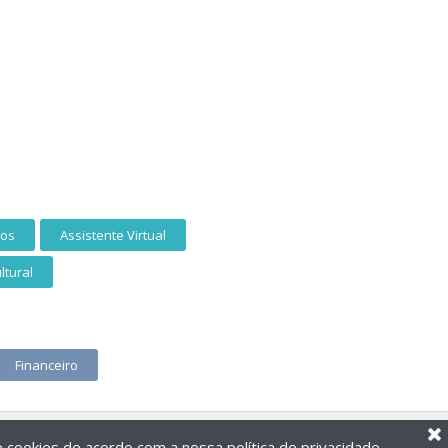
ios
Assistente Virtual
ltural
Financeiro
de cookies de acordo com a nossa
política de privacidade
.