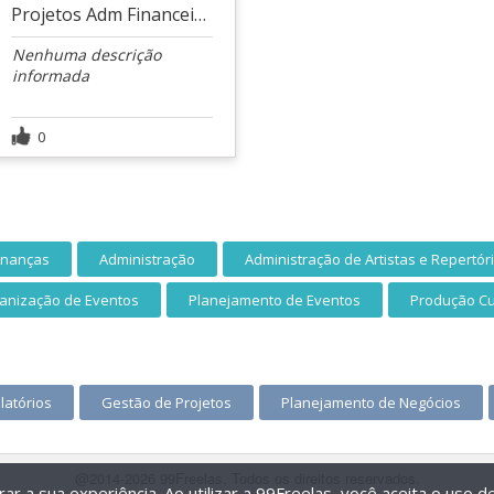
Projetos Adm Financeiros
Nenhuma descrição
informada
0
inanças
Administração
Administração de Artistas e Repertór
anização de Eventos
Planejamento de Eventos
Produção Cu
latórios
Gestão de Projetos
Planejamento de Negócios
@2014-2026 99Freelas. Todos os direitos reservados.
r a sua experiência. Ao utilizar a 99Freelas, você aceita o uso 