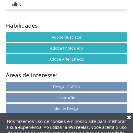
0
Habilidades:
Adobe Illustrator
Adobe Photoshop
Adobe After Effects
Áreas de interesse:
Design Gráfico
Ilustração
Motion Design
Nós fazemos uso de cookies em nosso site para melhorar
a sua experiência. Ao utilizar a 99Freelas, você aceita o uso
@2014-2026 99Freelas. Todos os direitos reservados.