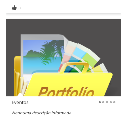
0
Eventos
1
2
3
4
5
Nenhuma descrição informada