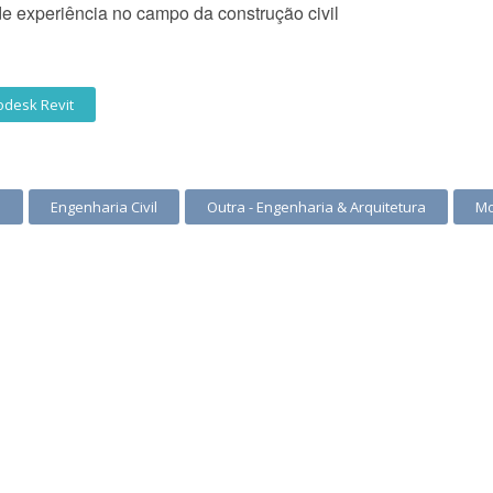
de experiência no campo da construção civil
odesk Revit
s
Engenharia Civil
Outra - Engenharia & Arquitetura
Mo