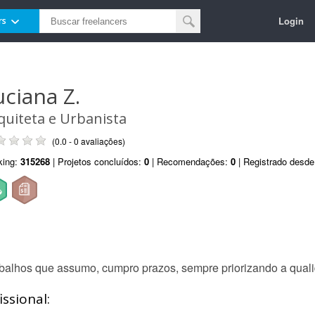
Login
rs
uciana Z.
quiteta e Urbanista
(0.0 - 0 avaliações)
king:
315268
| Projetos concluídos:
0
| Recomendações:
0
| Registrado desd
balhos que assumo, cumpro prazos, sempre priorizando a quali
ssional: