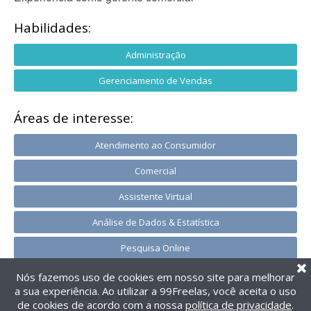
Habilidades:
Administração
Gerenciamento de Vendas
Áreas de interesse:
Atendimento ao Consumidor
Comercial
Assistente Virtual
Análise de Dados & Estatística
Pesquisa Online
Nós fazemos uso de cookies em nosso site para melhorar
a sua experiência. Ao utilizar a 99Freelas, você aceita o uso
@2014-2026 99Freelas. Todos os direitos reservados.
de cookies de acordo com a nossa
política de privacidade
.
Termos de uso
|
Política de privacidade