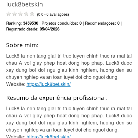
luck8betskin
(0.0 - 0 avaliações)
Ranking:
3459530
| Projetos concluídos:
0
| Recomendações:
0
|
Registrado desde:
05/04/2026
Sobre mim:
Luck8 la nen tang giai tri truc tuyen chinh thuc ra mat tai
chau A voi giay phep hoat dong hop phap. Luck8 duoc
xay dung boi doi ngu giau kinh nghiem, huong den su
chuyen nghiep va an toan tuyet doi cho nguoi dung.
Website:
https://luck8bet.skin/
Resumo da experiência profissional:
Luck8 la nen tang giai tri truc tuyen chinh thuc ra mat tai
chau A voi giay phep hoat dong hop phap. Luck8 duoc
xay dung boi doi ngu giau kinh nghiem, huong den su
chuyen nghiep va an toan tuyet doi cho nguoi dung.
Website:
https://luck8bet.skin/