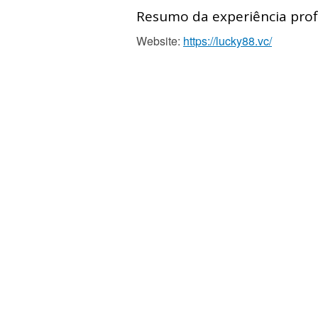
Resumo da experiência profi
Website:
https://lucky88.vc/