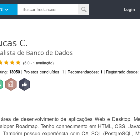
Login
rs
ucas C.
alista de Banco de Dados
(5.0 - 1 avaliação)
king:
13050
| Projetos concluídos:
1
| Recomendações:
1
| Registrado desde:
 área de desenvolvimento de aplicações Web e Desktop. Me
eloper Roadmap. Tenho conhecimento em HTML, CSS, JavaS
. Também possuo experiência com C#, SQL (PostgreSQL, M