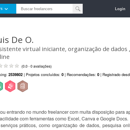
Login
rs
uis De O.
sistente virtual iniciante, organização de dados
line
(0.0 - 0 avaliações)
king:
2539802
| Projetos concluídos:
0
| Recomendações:
0
| Registrado des
stou entrando no mundo freelancer com muita disposição para ap
 facilidade com ferramentas como Excel, Canva e Google Docs.
 serviços práticos, como organização de dados, pesquisa onl