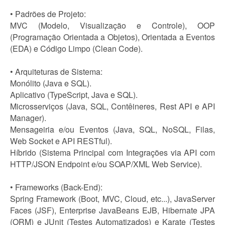
• Padrões de Projeto:
MVC (Modelo, Visualização e Controle), OOP
(Programação Orientada a Objetos), Orientada a Eventos
(EDA) e Código Limpo (Clean Code).
• Arquiteturas de Sistema:
Monólito (Java e SQL).
Aplicativo (TypeScript, Java e SQL).
Microsserviços (Java, SQL, Contêineres, Rest API e API
Manager).
Mensageiria e/ou Eventos (Java, SQL, NoSQL, Filas,
Web Socket e API RESTful).
Híbrido (Sistema Principal com Integrações via API com
HTTP/JSON Endpoint e/ou SOAP/XML Web Service).
• Frameworks (Back-End):
Spring Framework (Boot, MVC, Cloud, etc...), JavaServer
Faces (JSF), Enterprise JavaBeans EJB, Hibernate JPA
(ORM) e JUnit (Testes Automatizados) e Karate (Testes