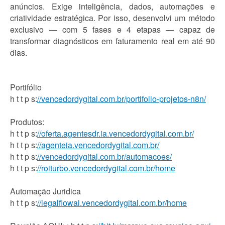
anúncios. Exige inteligência, dados, automações e
criatividade estratégica. Por isso, desenvolvi um método
exclusivo — com 5 fases e 4 etapas — capaz de
transformar diagnósticos em faturamento real em até 90
dias.
Portifólio
h t t p s:
//vencedordygital.com.br/portifolio-projetos-n8n/
Produtos:
h t t p s:
//oferta.agentesdr.ia.vencedordygital.com.br/
h t t p s:
//agenteia.vencedordygital.com.br/
h t t p s:
//vencedordygital.com.br/automacoes/
h t t p s:
//roiturbo.vencedordygital.com.br/home
Automação Juridica
h t t p s:
//legalflowai.vencedordygital.com.br/home