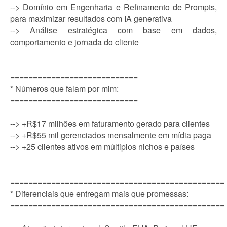
--> Domínio em Engenharia e Refinamento de Prompts,
para maximizar resultados com IA generativa
--> Análise estratégica com base em dados,
comportamento e jornada do cliente
============================
* Números que falam por mim:
============================
--> +R$17 milhões em faturamento gerado para clientes
--> +R$55 mil gerenciados mensalmente em mídia paga
--> +25 clientes ativos em múltiplos nichos e países
===============================================
* Diferenciais que entregam mais que promessas:
===============================================